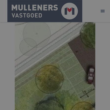
ONTWIKKELEN
BELEGGEN
AANBOD
ACQUISITIE
PURE!
CONTACT