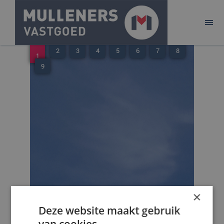
ONTWIKKELEN
BELEGGEN
2
3
4
5
6
7
8
1
AANBOD
9
ACQUISITIE
PURE!
CONTACT
×
Deze website maakt gebruik