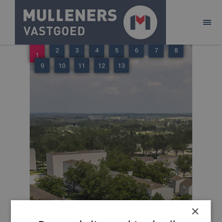
ONTWIKKELEN
BELEGGEN
2
3
4
5
6
7
8
1
AANBOD
9
10
11
12
13
ACQUISITIE
PURE!
CONTACT
×