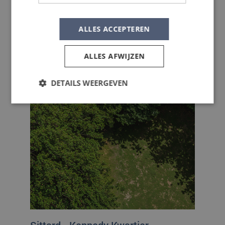
ALLES ACCEPTEREN
ALLES AFWIJZEN
DETAILS WEERGEVEN
Strikt noodzakelijk
Prestatie
Targeting
Functioneel
Strikt noodzakelijke cookies maken de
kernfunctionaliteiten van de website mogelijk, zoals
gebruikersaanmelding en accountbeheer. De
website kan niet goed worden gebruikt zonder de
strikt noodzakelijke cookies.
Naam
Aanbieder
/
Domein
Vervaldatum
CookieScriptConsent
4 weken 2
CookieScript