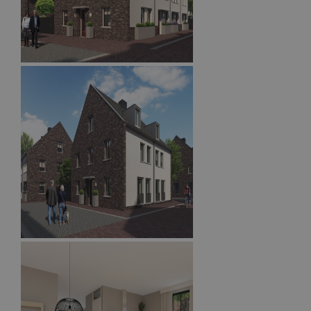
PHPSESSID
Sessie
PHP.net
www.mullenersvastgoed.nl
Google Privacy Policy