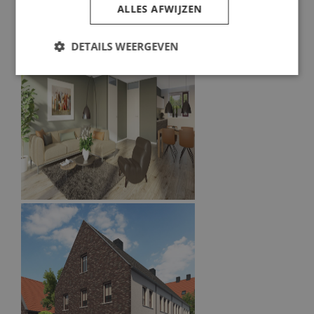
ALLES AFWIJZEN
DETAILS WEERGEVEN
Strikt noodzakelijk
Prestatie
Targeting
Functioneel
Strikt noodzakelijke cookies maken de
kernfunctionaliteiten van de website mogelijk, zoals
gebruikersaanmelding en accountbeheer. De
website kan niet goed worden gebruikt zonder de
strikt noodzakelijke cookies.
Naam
Aanbieder
/
Domein
Vervaldatum
CookieScriptConsent
4 weken 2
CookieScript
dagen
www.mullenersvastgoed.nl