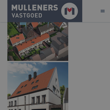
ONTWIKKELEN
BELEGGEN
AANBOD
ACQUISITIE
PURE!
CONTACT