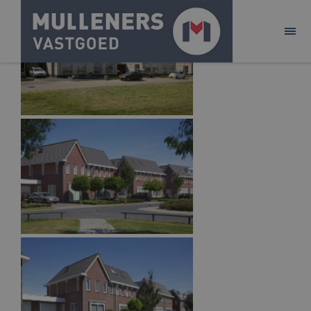
ONTWIKKELEN
BELEGGEN
AANBOD
ACQUISITIE
PURE!
CONTACT