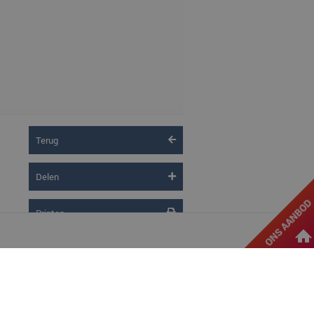
Terug
Delen
Printen
d
e