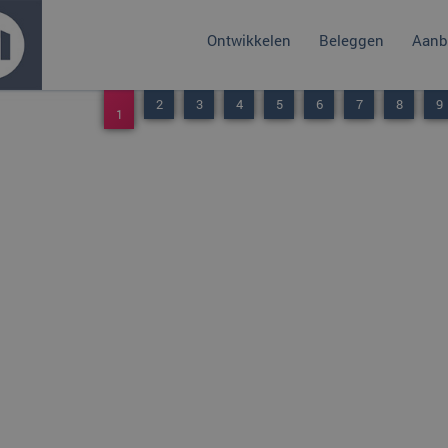
Ontwikkelen
Beleggen
Aanb
1
3
4
5
6
7
8
9
2