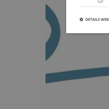
DETAILS WE
Strikt noodzakelijke
accountbeheer. De we
Naam
CookieScriptConse
PHPSESSID