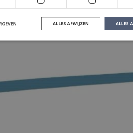
ERGEVEN
ALLES AFWIJZEN
ALLES 
Strikt noodzakelijk
Prestatie
Targeting
Functioneel
 cookies maken de kernfunctionaliteiten van de website mogelijk, zoals gebruikersaanm
bsite kan niet goed worden gebruikt zonder de strikt noodzakelijke cookies.
Aanbieder
/
Domein
Vervaldatum
Omschrijving
nt
4 weken 2
Deze cookie wordt gebruikt door d
CookieScript
dagen
Script.com-service om de cookievo
www.mullenersvastgoed.nl
bezoekers te onthouden. De cooki
Cookie-Script.com is noodzakelijk o
werken.
Sessie
Cookie gegenereerd door applicatie
PHP.net
PHP-taal. Dit is een identificator v
www.mullenersvastgoed.nl
doeleinden die wordt gebruikt om 
gebruikerssessies te onderhouden. 
gesproken een willekeurig gegene
het wordt gebruikt, kan specifiek zij