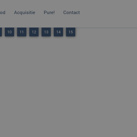
od
Acquisitie
Pure!
Contact
10
11
12
13
14
15