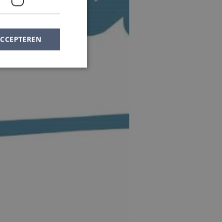
ACCEPTEREN
elding en
e Cookie-
orkeuren van
e-banner van
m correct te
s op basis van de
oor algemene
variabelen van
Het is normaal
reerd nummer, hoe
n voor de site,