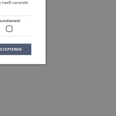
 heeft verstrekt
unctioneel
ACCEPTEREN
elding en
e Cookie-
orkeuren van
e-banner van
m correct te