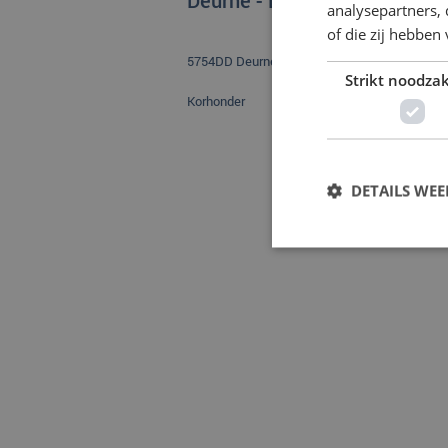
Deurne - Deurne - Korhoende
analysepartners,
of die zij hebbe
5754DD Deurne
Strikt noodzak
Korhonder
DETAILS WE
Strikt noodzakelijke
accountbeheer. De we
Naam
CookieScriptConse