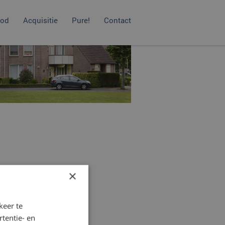
od
Acquisitie
Pure!
Contact
×
keer te
tentie- en