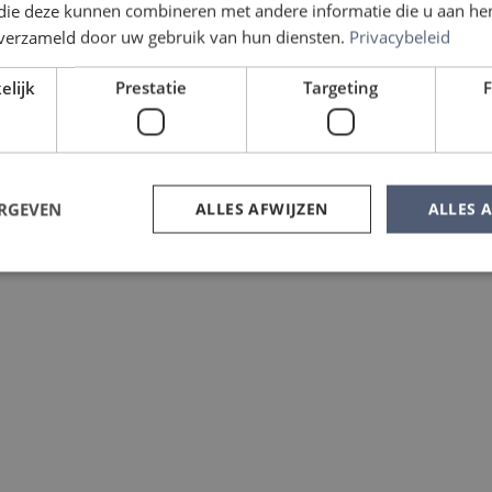
r
 die deze kunnen combineren met andere informatie die u aan hen
n verzameld door uw gebruik van hun diensten.
Privacybeleid
elijk
Prestatie
Targeting
F
ERGEVEN
ALLES AFWIJZEN
ALLES 
Strikt noodzakelijk
Prestatie
Targeting
Functioneel
 cookies maken de kernfunctionaliteiten van de website mogelijk, zoals gebruikersaanm
bsite kan niet goed worden gebruikt zonder de strikt noodzakelijke cookies.
Aanbieder
/
Domein
Vervaldatum
Omschrijving
nt
4 weken 2
Deze cookie wordt gebruikt door d
CookieScript
dagen
Script.com-service om de cookievo
www.mullenersvastgoed.nl
bezoekers te onthouden. De cooki
Cookie-Script.com is noodzakelijk o