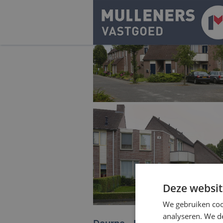
Ontwikkelen
Beleggen
Aanbod
Acquisitie
Pure!
Deze websit
We gebruiken coo
Contact
analyseren. We de