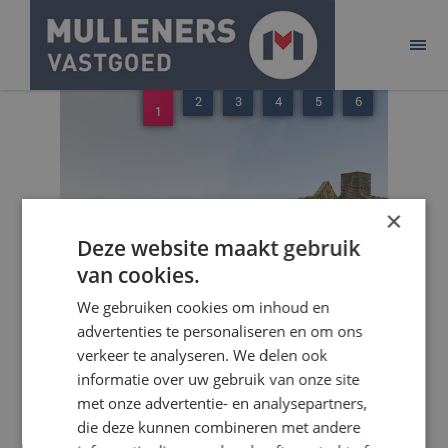
ONTWIKKELEN
BELEGGEN
2
3
4
5
6
1
AANBOD
ACQUISITIE
×
PURE!
Deze website maakt gebruik
van cookies.
CONTACT
We gebruiken cookies om inhoud en
advertenties te personaliseren en om ons
verkeer te analyseren. We delen ook
informatie over uw gebruik van onze site
met onze advertentie- en analysepartners,
die deze kunnen combineren met andere